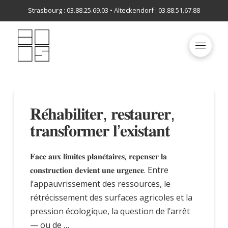
Strasbourg : 03.88.25.69.03 • Alteckendorf : 03.88.51.67.88
𝐑𝐞́𝐡𝐚𝐛𝐢𝐥𝐢𝐭𝐞𝐫, 𝐫𝐞𝐬𝐭𝐚𝐮𝐫𝐞𝐫,
𝐭𝐫𝐚𝐧𝐬𝐟𝐨𝐫𝐦𝐞𝐫 𝐥’𝐞𝐱𝐢𝐬𝐭𝐚𝐧𝐭
𝐅𝐚𝐜𝐞 𝐚𝐮𝐱 𝐥𝐢𝐦𝐢𝐭𝐞𝐬 𝐩𝐥𝐚𝐧𝐞́𝐭𝐚𝐢𝐫𝐞𝐬, 𝐫𝐞𝐩𝐞𝐧𝐬𝐞𝐫 𝐥𝐚
𝐜𝐨𝐧𝐬𝐭𝐫𝐮𝐜𝐭𝐢𝐨𝐧 𝐝𝐞𝐯𝐢𝐞𝐧𝐭 𝐮𝐧𝐞 𝐮𝐫𝐠𝐞𝐧𝐜𝐞. Entre
l’appauvrissement des ressources, le
rétrécissement des surfaces agricoles et la
pression écologique, la question de l’arrêt
— ou de …