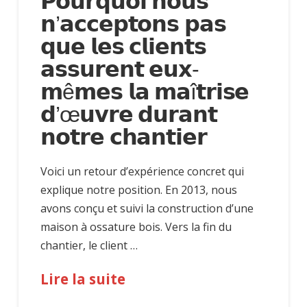
𝗣𝗼𝘂𝗿𝗾𝘂𝗼𝗶 𝗻𝗼𝘂𝘀
𝗻’𝗮𝗰𝗰𝗲𝗽𝘁𝗼𝗻𝘀 𝗽𝗮𝘀
𝗾𝘂𝗲 𝗹𝗲𝘀 𝗰𝗹𝗶𝗲𝗻𝘁𝘀
𝗮𝘀𝘀𝘂𝗿𝗲𝗻𝘁 𝗲𝘂𝘅-
𝗺ê𝗺𝗲𝘀 𝗹𝗮 𝗺𝗮î𝘁𝗿𝗶𝘀𝗲
𝗱’œ𝘂𝘃𝗿𝗲 𝗱𝘂𝗿𝗮𝗻𝘁
𝗻𝗼𝘁𝗿𝗲 𝗰𝗵𝗮𝗻𝘁𝗶𝗲𝗿
Voici un retour d’expérience concret qui
explique notre position. En 2013, nous
avons conçu et suivi la construction d’une
maison à ossature bois. Vers la fin du
chantier, le client …
Lire la suite