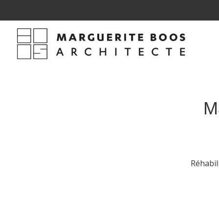
M
Réhabil