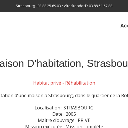
Strasbourg : 03.88.25.69.03 • Alteckendorf : 03.88.51.67.88
Ac
aison D’habitation, Strasbou
Habitat privé - Réhabilitation
itation d'une maison à Strasbourg, dans le quartier de la Ro
Localisation : STRASBOURG
Date : 2005
Maître d’ouvrage : PRIVE
Mission exécutée : Mission complète