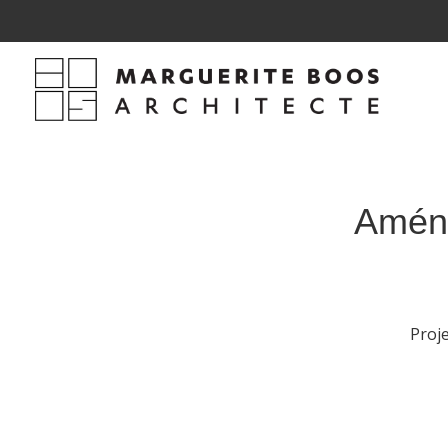
Aména
Proj