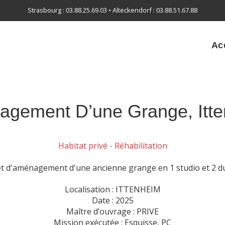
Strasbourg : 03.88.25.69.03 • Alteckendorf : 03.88.51.67.88
Ac
gement D’une Grange, Itt
Habitat privé - Réhabilitation
et d'aménagement d'une ancienne grange en 1 studio et 2 du
Localisation : ITTENHEIM
Date : 2025
Maître d’ouvrage : PRIVE
Mission exécutée : Esquisse, PC